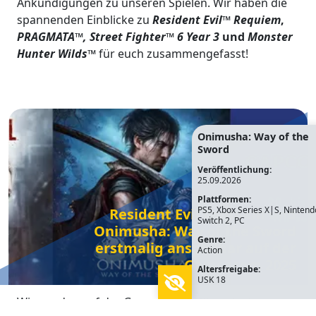
Ankündigungen zu unseren Spielen. Wir haben die
spannenden Einblicke zu
Resident Evil
™
Requiem
,
PRAGMATA™, Street Fighter™ 6 Year 3
und
Monster
Hunter Wilds™
für euch zusammengefasst!
Onimusha: Way of the
Sword
Veröffentlichung:
25.09.2026
Plattformen:
PS5, Xbox Series X|S, Nintend
Resident Evil Requiem und
Switch 2, PC
Onimusha: Way of the Sword
Genre:
erstmalig anspielbar auf der
Action
Gamescom 2025
Altersfreigabe:
USK 18
Wir werden auf der Gamescom 2025 vertreten sein