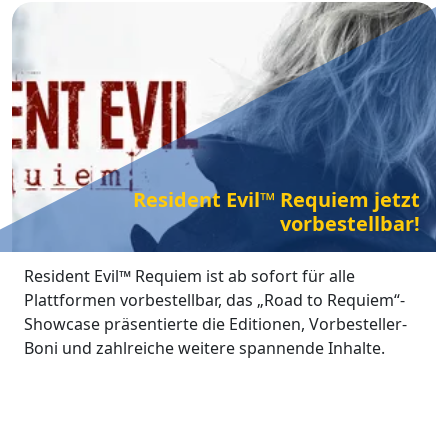
Resident Evil™ Requiem jetzt
vorbestellbar!
ChatGPT:
Resident Evil™ Requiem ist ab sofort für alle
Plattformen vorbestellbar, das „Road to Requiem“-
Showcase präsentierte die Editionen, Vorbesteller-
Boni und zahlreiche weitere spannende Inhalte.