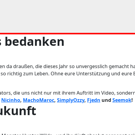
s bedanken
en da draußen, die dieses Jahr so unvergesslich gemacht h
so richtig zum Leben. Ohne eure Unterstützung und eure B
tors, die uns nicht nur mit ihrem Auftritt im Video, sonde
,
Nicinho
,
MachoMaroc
,
SimplyOzzy
,
Fjedn
und
Seemok
!
Zukunft