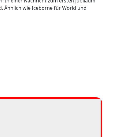
n! In einer Nachricht zum ersten Jubiläum
d. Ähnlich wie Iceborne für World und