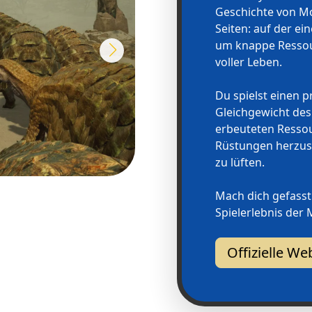
Geschichte von Mo
Seiten: auf der e
um knappe Ressou
voller Leben.
Du spielst einen p
Gleichgewicht des
erbeuteten Resso
Rüstungen herzust
zu lüften.
Mach dich gefasst
Spielerlebnis der
Offizielle W